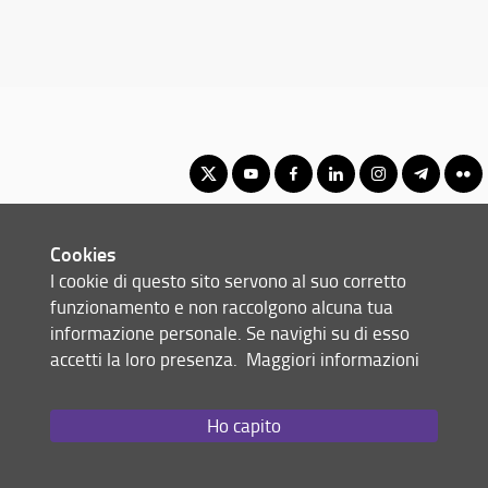
Corso di Laurea Triennale in Discipline delle Arti, della Musica e
Cookies
dello Spettacolo
I cookie di questo sito servono al suo corretto
© Copyright 2012-2026 Università degli Studi di Firenze UNIFI
funzionamento e non raccolgono alcuna tua
P.IVA/Cod.Fis 01279680480
informazione personale. Se navighi su di esso
accetti la loro presenza.
Maggiori informazioni
Via Laura, 48 - 50121 Firenze (FI)
Tel: +39 055 2756101
Email:
scuola(AT)st-umaform.unifi.it
Ho capito
Redazione Web