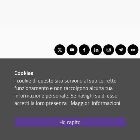
Corso di Laurea Triennale in Discipline delle Arti, della Musica e
Cookies
dello Spettacolo
I cookie di questo sito servono al suo corretto
© Copyright 2012-2026 Università degli Studi di Firenze UNIFI
funzionamento e non raccolgono alcuna tua
P.IVA/Cod.Fis 01279680480
informazione personale. Se navighi su di esso
accetti la loro presenza.
Maggiori informazioni
Via Laura, 48 - 50121 Firenze (FI)
Tel: +39 055 2756101
Email:
scuola(AT)st-umaform.unifi.it
Ho capito
Redazione Web