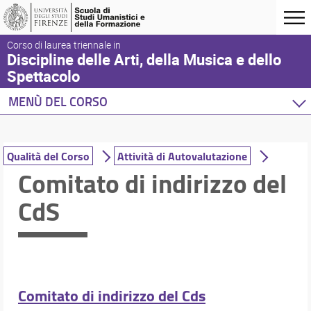
Corso di laurea triennale in
Discipline delle Arti, della Musica e dello
Spettacolo
MENÙ DEL CORSO
Home
Corso di studio
Qualità del Corso
Attività di Autovalutazione
Laurea triennale DAMS
Comitato di indirizzo del
Presentazione del corso
CdS
Sedi e strutture
Norme e regolamenti
Organizzazione
Per iscriversi
Per laurearsi
Proseguire dopo la laurea
Comitato di indirizzo del Cds
Qualità del Corso