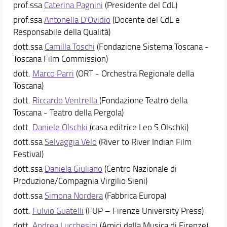
prof.ssa
Caterina Pagnini
(Presidente del CdL)
Studenti con disabilità
prof.ssa
Antonella D'Ovidio
(Docente del CdL e
Segnalazioni e reclami
Responsabile della Qualità)
Area riservata documenti DAMS
dott.ssa
Camilla Toschi
(Fondazione Sistema Toscana -
Didattica
Toscana Film Commission)
Docenti
dott.
Marco Parri
(ORT - Orchestra Regionale della
Toscana)
Orario e calendari
dott.
Riccardo Ventrella
(Fondazione Teatro della
Toscana - Teatro della Pergola)
dott.
Daniele Olschki
(casa editrice Leo S.Olschki)
dott.ssa
Selvaggia Velo
(River to River Indian Film
Festival)
dott.ssa
Daniela Giuliano
(Centro Nazionale di
Produzione/Compagnia Virgilio Sieni)
dott.ssa
Simona Nordera
(Fabbrica Europa)
dott.
Fulvio Guatelli
(FUP – Firenze University Press)
dott.
Andrea Lucchesini
(Amici della Musica di Firenze)