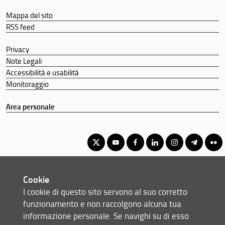
Mappa del sito
RSS feed
Privacy
Note Legali
Accessibilità e usabilità
Monitoraggio
Area personale
Corso di Laurea Triennale in Discipline delle Arti, della Musica e
Cookie
dello Spettacolo
I cookie di questo sito servono al suo corretto
© Copyright 2012-2026 Università degli Studi di Firenze UNIFI
funzionamento e non raccolgono alcuna tua
P.IVA/Cod.Fis 01279680480
informazione personale. Se navighi su di esso